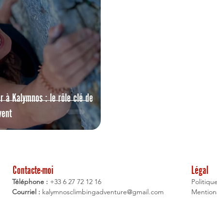
r à Kalymnos : le rôle clé de
vent
Contacte-moi
Légal
Téléphone :
+33 6 27 72 12 16
Politiqu
Courriel :
kalymnosclimbingadventure@gmail.com
Mentions