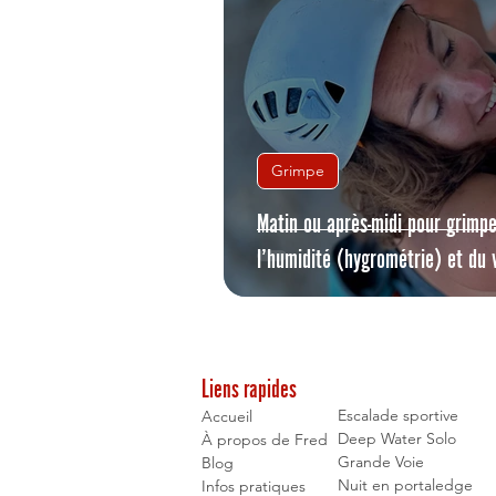
Grimpe
Matin ou après-midi pour grimpe
l’humidité (hygrométrie) et du 
Liens rapides
Escalade sportive
Accueil
Deep Water Solo
À propos de Fred
Grande Voie
Blog
Nuit en portaledge
Infos pratiques