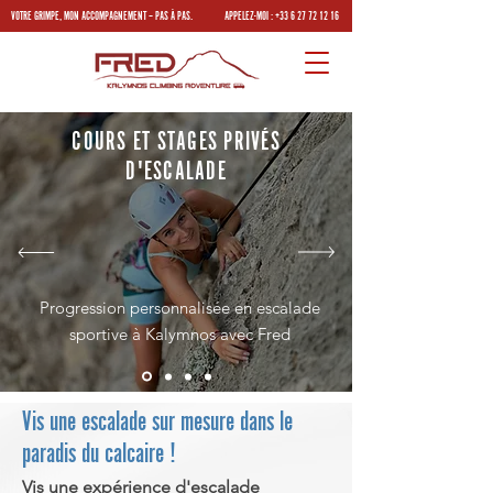
VOTRE GRIMPE, MON ACCOMPAGNEMENT – PAS À PAS.
APPELEZ-MOI :
+33 6 27 72 12 16
COURS ET STAGES PRIVÉS
D'ESCALADE
Progression personnalisée en escalade
sportive à Kalymnos avec Fred
Vis une escalade sur mesure dans le
paradis du calcaire !
Vis une expérience d'escalade