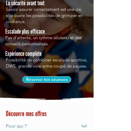
La sécurité avant tout
Savoir assurer correctement est une clé,
elle ouvre les possibilités de grimper en
confiance.
Escalade plus efficace
Pas d'attente, un rythme soutenu et des
conseils personnalisés.
Expérience complète
Possibilité de combiner escalade sportive,
DWS, grande voie entre-coupé de pauses.
Réserve tes séances
Découvre mes offres
Pour qui ?